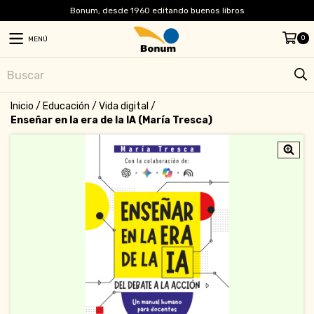
Bonum, desde 1960 editando buenos libros
0
MENÚ
Inicio
/
Educación
/
Vida digital
/
Enseñar en la era de la IA (María Tresca)