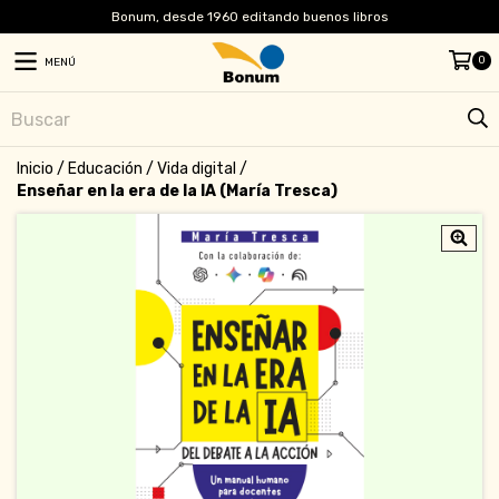
Bonum, desde 1960 editando buenos libros
0
MENÚ
Inicio
/
Educación
/
Vida digital
/
Enseñar en la era de la IA (María Tresca)