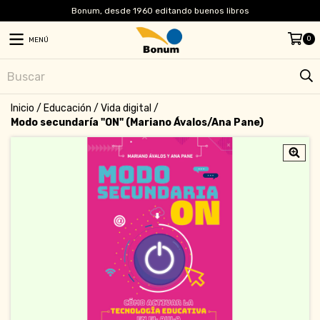
Bonum, desde 1960 editando buenos libros
0
MENÚ
Inicio
/
Educación
/
Vida digital
/
Modo secundaría "ON" (Mariano Ávalos/Ana Pane)