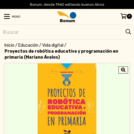
Bonum, desde 1960 editando buenos libros
0
MENÚ
Inicio
/
Educación
/
Vida digital
/
Proyectos de robótica educativa y programación en
primaria (Mariano Ávalos)