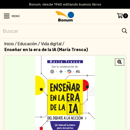
Bonum, desde 1960 editando buenos libros
0
MENÚ
Inicio
/
Educación
/
Vida digital
/
Enseñar en la era de la IA (María Tresca)