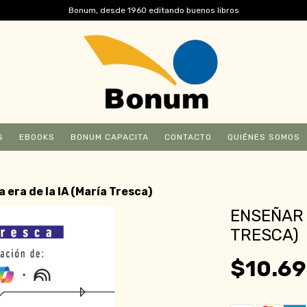
Bonum, desde 1960 editando buenos libros
S
EBOOKS
BONUM CAPACITA
CONTACTO
QUIÉNES SOMOS
a era de la IA (María Tresca)
ENSEÑAR 
TRESCA)
$10.69