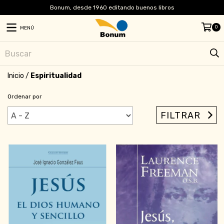
Bonum, desde 1960 editando buenos libros
0
MENÚ
Inicio
/
Espiritualidad
Ordenar por
FILTRAR