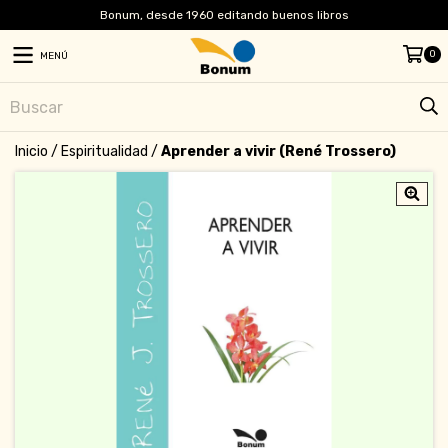
Bonum, desde 1960 editando buenos libros
0
MENÚ
Inicio
/
Espiritualidad
/
Aprender a vivir (René Trossero)