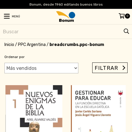
Bonum, desde 1960 editando buenos libros
0
MENÚ
Inicio
/
PPC Argentina
/
breadcrumbs.ppc-bonum
Ordenar por
FILTRAR