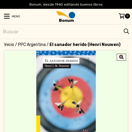
Bonum, desde 1960 editando buenos libros
0
MENÚ
Inicio
/
PPC Argentina
/
El sanador herido (Henri Nouwen)