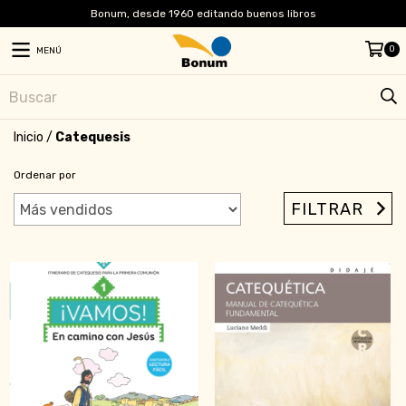
Bonum, desde 1960 editando buenos libros
0
MENÚ
Inicio
/
Catequesis
Ordenar por
FILTRAR