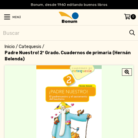
Bonum, desde 1960 editando buenos libros
0
MENÚ
Inicio
/
Catequesis
/
Padre Nuestro! 2º Grado. Cuadernos de primaria (Hernán
Belenda)