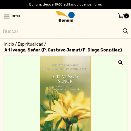
Bonum, desde 1960 editando buenos libros
0
MENÚ
Inicio
/
Espiritualidad
/
A ti vengo, Señor (P. Gustavo Jamut/P. Diego González)