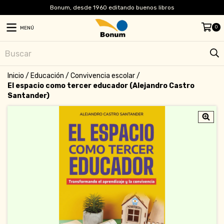
Bonum, desde 1960 editando buenos libros
0
MENÚ
Inicio
/
Educación
/
Convivencia escolar
/
El espacio como tercer educador (Alejandro Castro
Santander)