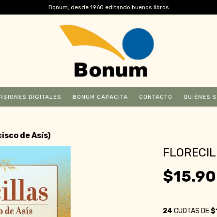
Bonum, desde 1960 editando buenos libros
RSIONES DIGITALES
BONUM CAPACITA
CONTACTO
QUIÉNES 
isco de Asís)
FLORECIL
$15.9
24
CUOTAS DE
$