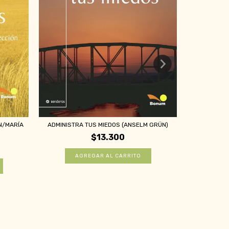
MENTE ABIER
N/MARÍA
ADMINISTRA TUS MIEDOS (ANSELM GRÜN)
$13.300