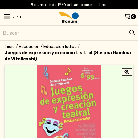
Bonum, desde 1960 editando buenos libros
0
MENÚ
Inicio
/
Educación
/
Educación lúdica
/
Juegos de expresión y creación teatral (Susana Gamboa
de Vitelleschi)