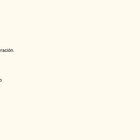
ración.
o