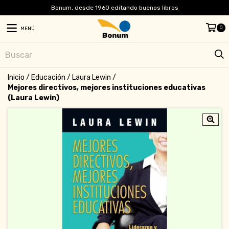
Bonum, desde 1960 editando buenos libros
0
MENÚ
Inicio
/
Educación
/
Laura Lewin
/
Mejores directivos, mejores instituciones educativas
(Laura Lewin)