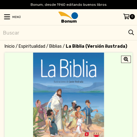
Bonum, desde 1960 editando buenos libros
0
MENÚ
Inicio
/
Espiritualidad
/
Biblias
/
La Biblia (Versión ilustrada)