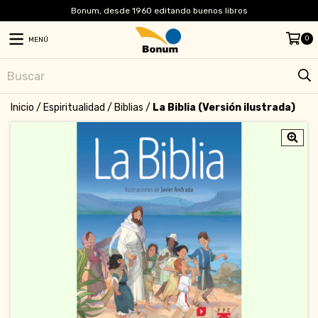
Bonum, desde 1960 editando buenos libros
0
MENÚ
Inicio
/
Espiritualidad
/
Biblias
/
La Biblia (Versión ilustrada)