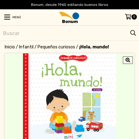
Bonum, desde 1960 editando buenos libros
0
MENÚ
Inicio
/
Infantil
/
Pequeños curiosos
/
¡Hola, mundo!