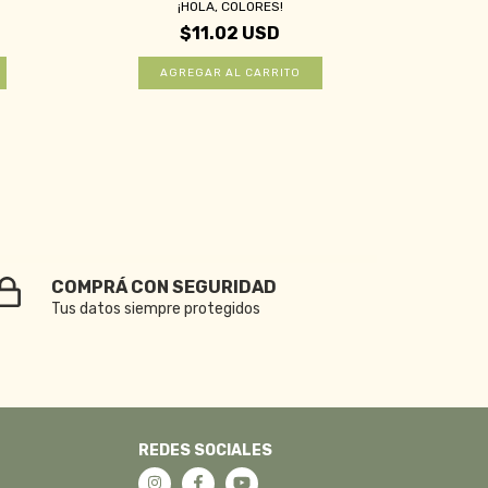
¡HOLA, COLORES!
ME GU
$11.02 USD
COMPRÁ CON SEGURIDAD
Tus datos siempre protegidos
REDES SOCIALES