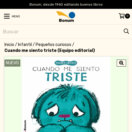
Bonum, desde 1960 editando buenos libros
0
MENÚ
Inicio
/
Infantil
/
Pequeños curiosos
/
Cuando me siento triste (Equipo editorial)
NUEVO