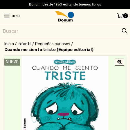
Bonum, desde 1960 editando buenos libros
0
MENÚ
Inicio
/
Infantil
/
Pequeños curiosos
/
Cuando me siento triste (Equipo editorial)
NUEVO