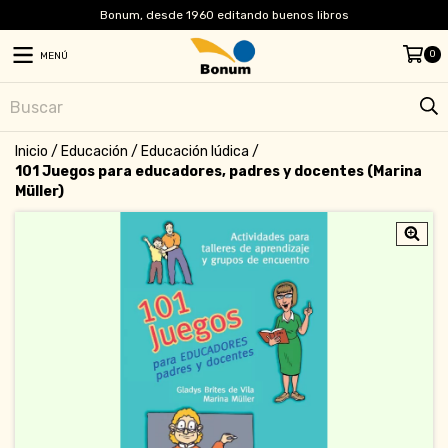
Bonum, desde 1960 editando buenos libros
0
MENÚ
Inicio
/
Educación
/
Educación lúdica
/
101 Juegos para educadores, padres y docentes (Marina
Müller)