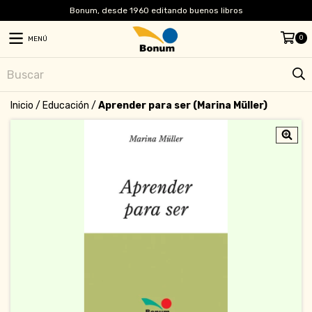
Bonum, desde 1960 editando buenos libros
0
MENÚ
Inicio
/
Educación
/
Aprender para ser (Marina Müller)