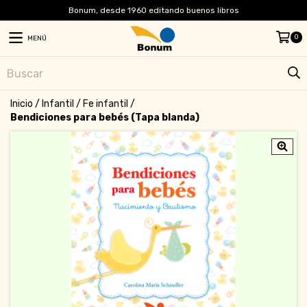
Bonum, desde 1960 editando buenos libros
0
MENÚ
Inicio
/
Infantil
/
Fe infantil
/
Bendiciones para bebés (Tapa blanda)