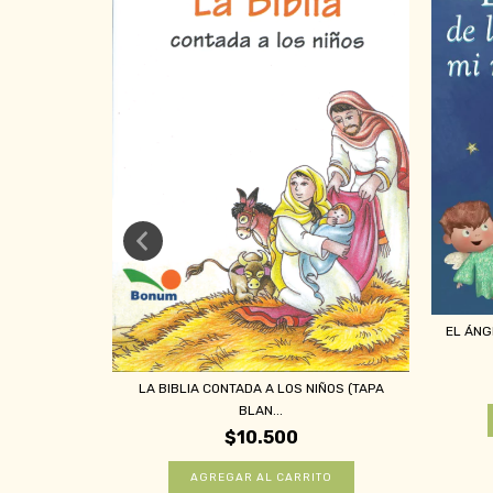
 DURA)
EL ÁNG
LA BIBLIA CONTADA A LOS NIÑOS (TAPA
BLAN...
$10.500