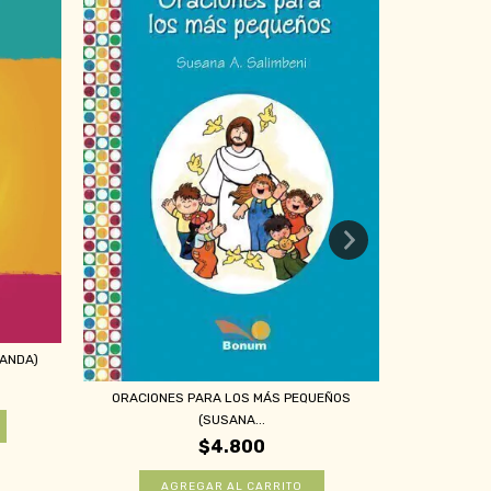
MARÍA, MI 
LANDA)
ORACIONES PARA LOS MÁS PEQUEÑOS
(SUSANA...
$4.800