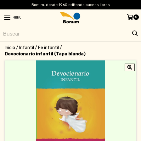
Bonum, desde 1960 editando buenos libros
0
MENÚ
Inicio
/
Infantil
/
Fe infantil
/
Devocionario infantil (Tapa blanda)