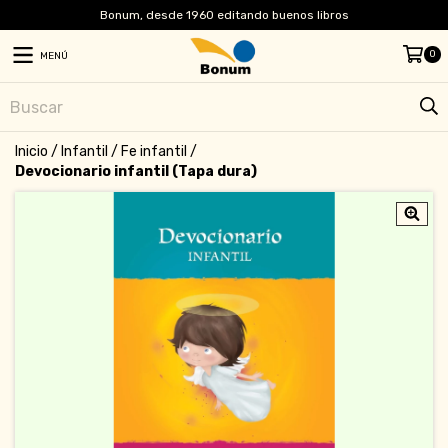
Bonum, desde 1960 editando buenos libros
0
MENÚ
Inicio
/
Infantil
/
Fe infantil
/
Devocionario infantil (Tapa dura)