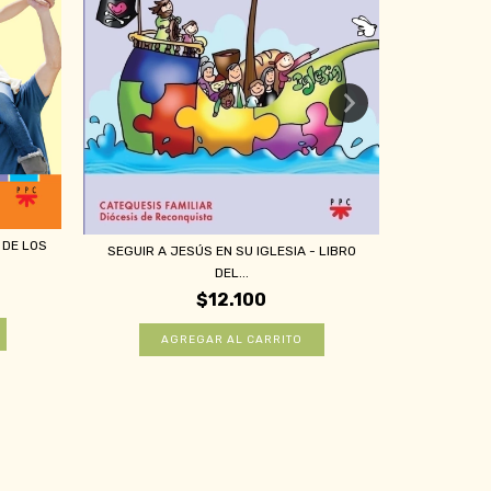
DIOS CAMIN
 DE LOS
SEGUIR A JESÚS EN SU IGLESIA - LIBRO
DEL...
$12.100