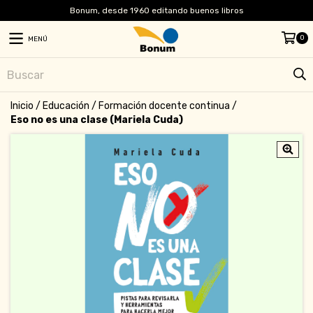
Bonum, desde 1960 editando buenos libros
0
MENÚ
Inicio
/
Educación
/
Formación docente continua
/
Eso no es una clase (Mariela Cuda)